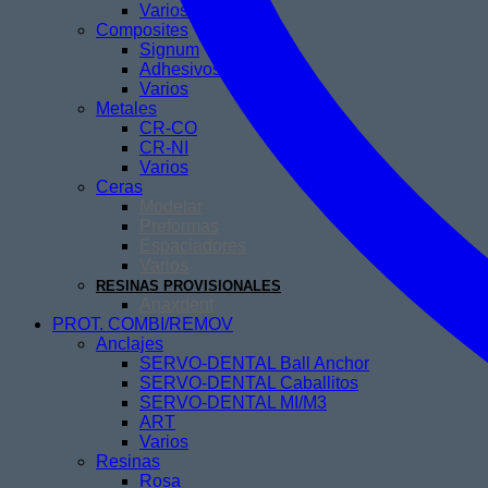
Varios
Composites
Signum
Adhesivos
Varios
Metales
CR-CO
CR-NI
Varios
Ceras
Modelar
Preformas
Espaciadores
Varios
RESINAS PROVISIONALES
Anaxdent
PROT. COMBI/REMOV
Anclajes
SERVO-DENTAL Ball Anchor
SERVO-DENTAL Caballitos
SERVO-DENTAL MI/M3
ART
Varios
Resinas
Rosa