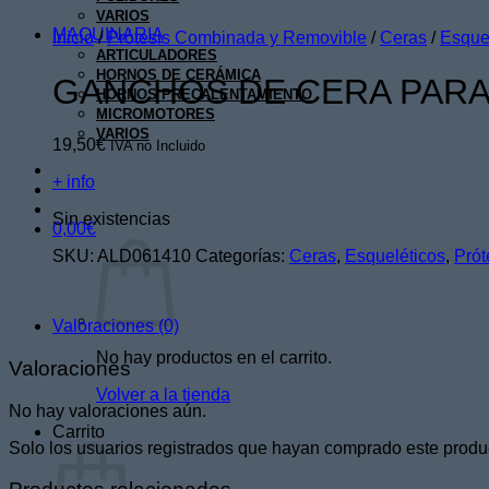
VARIOS
MAQUINARIA
Inicio
/
Prótesis Combinada y Removible
/
Ceras
/
Esque
ARTICULADORES
HORNOS DE CERÁMICA
GANCHOS DE CERA PARA
HORNOS PRECALENTAMIENTO
MICROMOTORES
VARIOS
19,50
€
IVA no Incluido
+ info
Sin existencias
0,00
€
SKU:
ALD061410
Categorías:
Ceras
,
Esqueléticos
,
Prót
Valoraciones (0)
No hay productos en el carrito.
Valoraciones
Volver a la tienda
No hay valoraciones aún.
Carrito
Solo los usuarios registrados que hayan comprado este produ