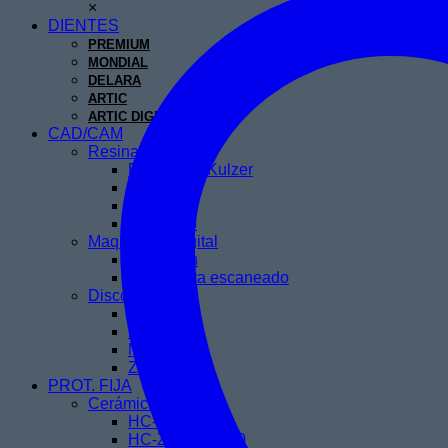
×
DIENTES
PREMIUM
MONDIAL
DELARA
ARTIC
ARTIC DIGITAL
CAD/CAM
Resinas 3D
Dima Print Kulzer
Keystone
Phrozen
Teseracto
Maquinaria Digital
Impresión
Spray para escaneado
Discos
Cera
PMMA
Metal
Zirconio
PROT. FIJA
Cerámicas
HC-Saphir
HC-Zirconia 750