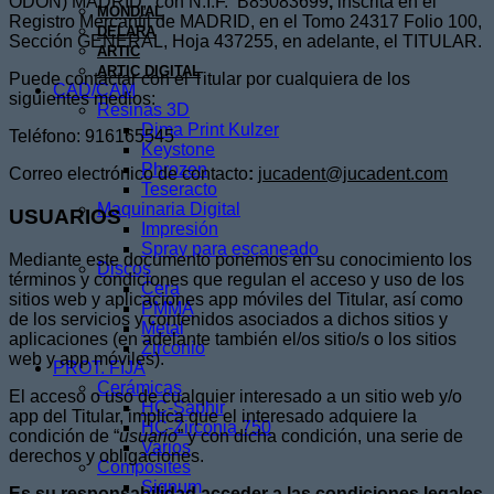
ODON) MADRID, con N.I.F. B85083699
,
inscrita en el
MONDIAL
Registro Mercantil de MADRID, en el Tomo 24317 Folio 100,
DELARA
Sección GENERAL, Hoja 437255, en adelante, el TITULAR.
ARTIC
ARTIC DIGITAL
Puede contactar con el Titular por cualquiera de los
CAD/CAM
siguientes medios:
Resinas 3D
Dima Print Kulzer
Teléfono: 916165545
Keystone
Phrozen
Correo electrónico de contacto
:
jucadent@jucadent.com
Teseracto
Maquinaria Digital
USUARIOS
Impresión
Spray para escaneado
Mediante este documento ponemos en su conocimiento los
Discos
términos y condiciones que regulan el acceso y uso de los
Cera
sitios web y aplicaciones app móviles del Titular, así como
PMMA
de los servicios y contenidos asociados a dichos sitios y
Metal
aplicaciones (en adelante también el/os sitio/s o los sitios
Zirconio
web y app móviles).
PROT. FIJA
Cerámicas
El acceso o uso de cualquier interesado a un sitio web y/o
HC-Saphir
app del Titular, implica que el interesado adquiere la
HC-Zirconia 750
condición de “
usuario
” y con dicha condición, una serie de
Varios
derechos y obligaciones.
Composites
Signum
Es su responsabilidad acceder a las condiciones legales