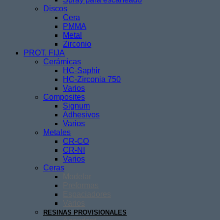
Discos
Cera
PMMA
Metal
Zirconio
PROT. FIJA
Cerámicas
HC-Saphir
HC-Zirconia 750
Varios
Composites
Signum
Adhesivos
Varios
Metales
CR-CO
CR-NI
Varios
Ceras
Modelar
Preformas
Espaciadores
Varios
RESINAS PROVISIONALES