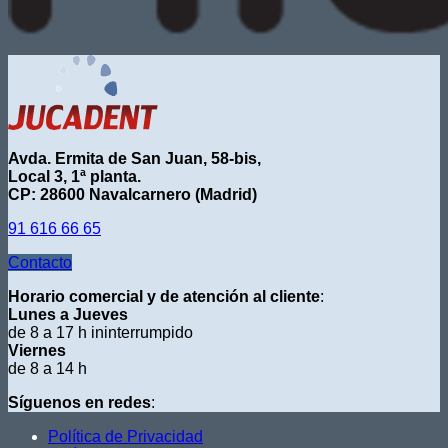
Avda. Ermita de San Juan, 58-bis,
Local 3, 1ª planta.
CP: 28600 Navalcarnero (Madrid)
91 616 66 65
Contacto
Horario comercial y de atención al cliente
:
Lunes a Jueves
de 8 a 17 h ininterrumpido
Viernes
de 8 a 14 h
Síguenos en redes
:
Política de Privacidad