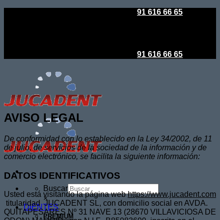
Saltar
Todo es posible en Jucadent
|
91 616 66 65
al
contenido
Todo es posible en Jucadent
|
91 616 66 65
AVISO LEGAL
De conformidad con lo establecido en la Ley 34/2002, de 11
de julio, de servicios de la sociedad de la información y de
comercio electrónico, se facilita la siguiente información:
DATOS IDENTIFICATIVOS
Buscar
Usted está visitando la página web
https://www.jucadent.com
×
titularidad JUCADENT SL, con domicilio social en AVDA.
DIENTES
QUITAPESARES Nº 31 NAVE 13 (28670 VILLAVICIOSA DE
PREMIUM