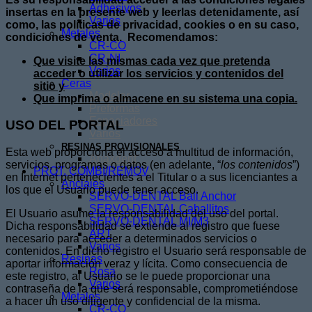
Adhesivos
insertas en la presente web y leerlas detenidamente, así
Varios
como, las políticas de privacidad, cookies o en su caso,
Metales
condiciones de venta. Recomendamos:
CR-CO
CR-NI
Que visite las mismas cada vez que pretenda
Varios
acceder o utilizar los servicios y contenidos del
Ceras
sitio y
Modelar
Que imprima o almacene en su sistema una copia.
Preformas
Espaciadores
USO DEL PORTAL
Varios
RESINAS PROVISIONALES
Esta web proporciona el acceso a multitud de información,
Anaxdent
servicios, programas o datos (en adelante, “
los contenidos
”)
PROT. COMBI/REMOV
en Internet pertenecientes a el Titular o a sus licenciantes a
Anclajes
los que el Usuario puede tener acceso.
SERVO-DENTAL Ball Anchor
SERVO-DENTAL Caballitos
El Usuario asume la responsabilidad del uso del portal.
SERVO-DENTAL MI/M3
Dicha responsabilidad se extiende al registro que fuese
ART
necesario para acceder a determinados servicios o
Varios
contenidos. En dicho registro el Usuario será responsable de
Resinas
aportar información veraz y lícita. Como consecuencia de
Rosa
este registro, al Usuario se le puede proporcionar una
Varios
contraseña de la que será responsable, comprometiéndose
Metales
a hacer un uso diligente y confidencial de la misma.
CR-CO