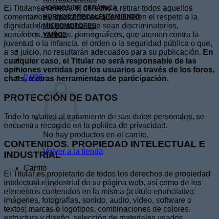
El Titular se reserva el derecho a retirar todos aquellos
HORNOS DE CERÁMICA
comentarios y aportaciones que vulneren el respeto a la
HORNOS PRECALENTAMIENTO
dignidad de la persona, que sean discriminatorios,
MICROMOTORES
xenófobos, racistas, pornográficos, que atenten contra la
VARIOS
juventud o la infancia, el orden o la seguridad pública o que,
a su juicio, no resultarán adecuados para su publicación.
En
cualquier caso, el Titular no será responsable de las
opiniones vertidas por los usuarios a través de los foros,
0,00
€
chats, u otras herramientas de participación.
PROTECCIÓN DE DATOS
Todo lo relativo al tratamiento de sus datos personales, se
encuentra recogido en la política de privacidad.
No hay productos en el carrito.
CONTENIDOS. PROPIEDAD INTELECTUAL E
Volver a la tienda
INDUSTRIAL
Carrito
El Titular es propietario de todos los derechos de propiedad
intelectual e industrial de su página web, así como de los
elementos contenidos en la misma (a título enunciativo:
imágenes, fotografías, sonido, audio, vídeo, software o
textos; marcas o logotipos, combinaciones de colores,
estructura y diseño, selección de materiales usados,