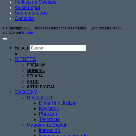
Política de Cookies
Aviso Legal
Sobre nosotros
Contacto
© Copyright
2026| Todos los derechos reservados | Sitio desarrollado y
alojado por
Bouge
Buscar
×
DIENTES
PREMIUM
MONDIAL
DELARA
ARTIC
ARTIC DIGITAL
CAD/CAM
Resinas 3D
Dima Print Kulzer
Keystone
Phrozen
Teseracto
Maquinaria Digital
Impresión
Spray para escaneado