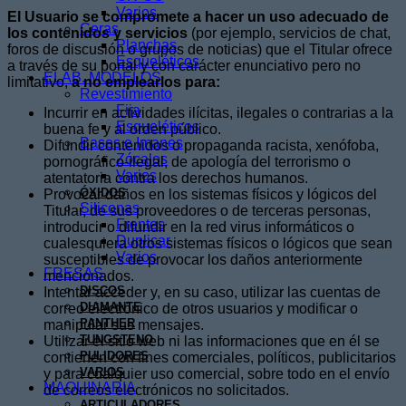
Varios
El Usuario se compromete a hacer un uso adecuado de
Ceras
los contenidos y servicios
(por ejemplo, servicios de chat,
Planchas
foros de discusión o grupos de noticias) que el Titular ofrece
Esqueléticos
a través de su portal y con carácter enunciativo pero no
ELAB. MODELOS
limitativo,
a no emplearlos para:
Revestimiento
Fija
Incurrir en actividades ilícitas, ilegales o contrarias a la
Esqueléticos
buena fe y al orden público.
Bases e Imanes
Difundir contenidos o propaganda racista, xenófoba,
Zócalos
pornográfico-ilegal, de apología del terrorismo o
Varios
atentatoria contra los derechos humanos.
ÓXIDOS
Provocar daños en los sistemas físicos y lógicos del
Siliconas
Titular, de sus proveedores o de terceras personas,
Frentes
introducir o difundir en la red virus informáticos o
Duplicar
cualesquiera otros sistemas físicos o lógicos que sean
Varios
susceptibles de provocar los daños anteriormente
FRESAS
mencionados.
DISCOS
Intentar acceder y, en su caso, utilizar las cuentas de
DIAMANTE
correo electrónico de otros usuarios y modificar o
PANTHER
manipular sus mensajes.
TUNGSTENO
Utilizar el sitio web ni las informaciones que en él se
PULIDORES
contienen con fines comerciales, políticos, publicitarios
VARIOS
y para cualquier uso comercial, sobre todo en el envío
MAQUINARIA
de correos electrónicos no solicitados.
ARTICULADORES