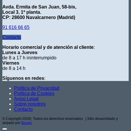
Avda. Ermita de San Juan, 58-bis,
Local 3, 1ª planta.
CP: 28600 Navalcarnero (Madrid)
91 616 66 65
Contacto
Horario comercial y de atención al cliente
:
Lunes a Jueves
de 8 a 17 h ininterrumpido
Viernes
de 8 a 14 h
Síguenos en redes
:
Política de Privacidad
Política de Cookies
Aviso Legal
Sobre nosotros
Contacto
© Copyright
2026| Todos los derechos reservados | Sitio desarrollado y
alojado por
Bouge