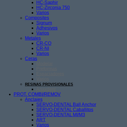
HC-Saphir
HC-Zirconia 750
Varios
Composites
Signum
Adhesivos
Varios
Metales
CR-CO
CR-NI
Varios
Ceras
Modelar
Preformas
Espaciadores
Varios
RESINAS PROVISIONALES
Anaxdent
PROT. COMBI/REMOV
Anclajes
SERVO-DENTAL Ball Anchor
SERVO-DENTAL Caballitos
SERVO-DENTAL MI/M3
ART
Varios