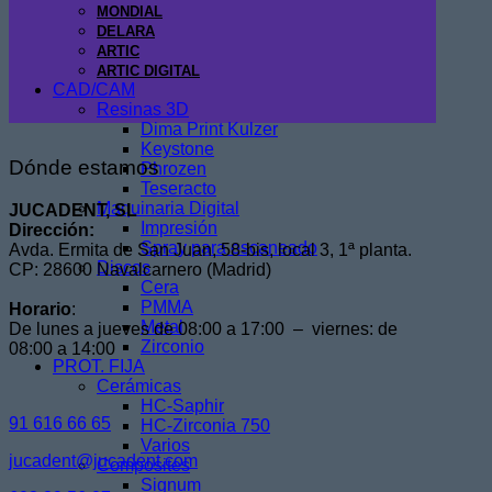
MONDIAL
DELARA
ARTIC
ARTIC DIGITAL
CAD/CAM
Resinas 3D
Dima Print Kulzer
Keystone
Dónde estamos
Phrozen
Teseracto
Maquinaria Digital
JUCADENT, SL
Impresión
Dirección:
Spray para escaneado
Avda. Ermita de San Juan, 58-bis, local 3, 1ª planta.
Discos
CP: 28600 Navalcarnero (Madrid)
Cera
PMMA
Horario
:
Metal
De lunes a jueves de 08:00 a 17:00 – viernes: de
Zirconio
08:00 a 14:00
PROT. FIJA
Cerámicas
HC-Saphir
91 616 66 65
HC-Zirconia 750
Varios
jucadent@jucadent.com
Composites
Signum