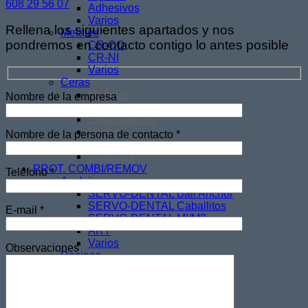
608 29 56 07
Adhesivos
Varios
Rellena los siguientes apartados y nos
Metales
pondremos en contacto contigo lo antes posible
CR-CO
CR-NI
Varios
Ceras
Modelar
Nombre de la empresa
Preformas
Espaciadores
Varios
Nombre de la persona de contacto *
RESINAS PROVISIONALES
Anaxdent
PROT. COMBI/REMOV
Teléfono *
Anclajes
SERVO-DENTAL Ball Anchor
SERVO-DENTAL Caballitos
E-mail *
SERVO-DENTAL MI/M3
ART
Varios
Observaciones
Resinas
Rosa
Varios
Metales
CR-CO