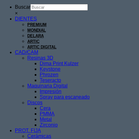
Buscar
×
DIENTES
PREMIUM
MONDIAL
DELARA
ARTIC
ARTIC DIGITAL
CAD/CAM
Resinas 3D
Dima Print Kulzer
Keystone
Phrozen
Teseracto
Maquinaria Digital
Impresión
Spray para escaneado
Discos
Cera
PMMA
Metal
Zirconio
PROT. FIJA
Cerámicas