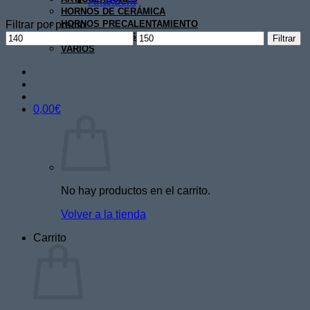
Anaxdent
HORNOS DE CERÁMICA
Filtrar por precio
HORNOS PRECALENTAMIENTO
Precio
Precio
MICROMOTORES
Filtrar
mínimo
máximo
VARIOS
0,00
€
No hay productos en el carrito.
Volver a la tienda
Carrito