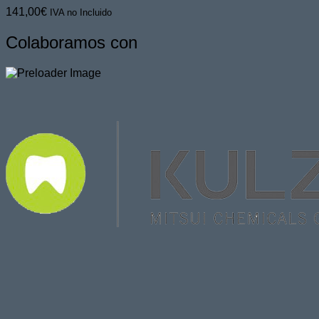
141,00
€
IVA no Incluido
Colaboramos con