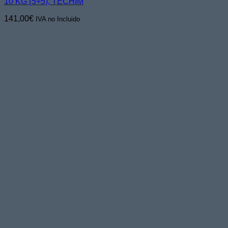
10 KG (5+5), TECHIM
141,00
€
IVA no Incluido