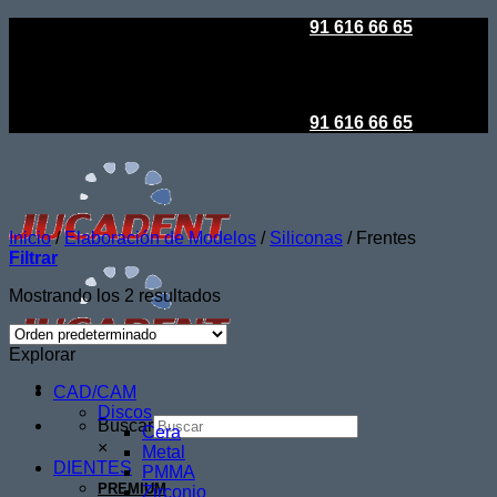
Saltar
Todo es posible en Jucadent
|
91 616 66 65
al
contenido
Todo es posible en Jucadent
|
91 616 66 65
Inicio
/
Elaboración de Modelos
/
Siliconas
/
Frentes
Filtrar
Mostrando los 2 resultados
Explorar
CAD/CAM
Discos
Buscar
Cera
×
Metal
DIENTES
PMMA
PREMIUM
Zirconio