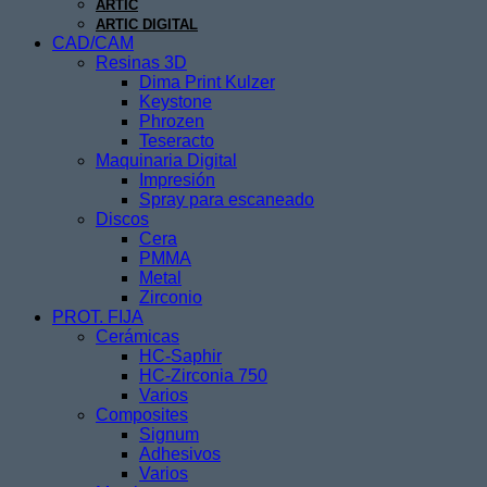
ARTIC
ARTIC DIGITAL
CAD/CAM
Resinas 3D
Dima Print Kulzer
Keystone
Phrozen
Teseracto
Maquinaria Digital
Impresión
Spray para escaneado
Discos
Cera
PMMA
Metal
Zirconio
PROT. FIJA
Cerámicas
HC-Saphir
HC-Zirconia 750
Varios
Composites
Signum
Adhesivos
Varios