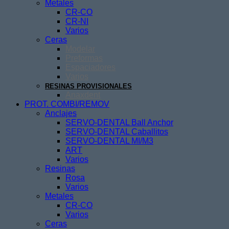
Metales
CR-CO
CR-NI
Varios
Ceras
Modelar
Preformas
Espaciadores
Varios
RESINAS PROVISIONALES
Anaxdent
PROT. COMBI/REMOV
Anclajes
SERVO-DENTAL Ball Anchor
SERVO-DENTAL Caballitos
SERVO-DENTAL MI/M3
ART
Varios
Resinas
Rosa
Varios
Metales
CR-CO
Varios
Ceras