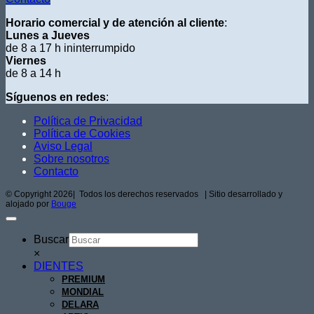
Horario comercial y de atención al cliente
:
Lunes a Jueves
de 8 a 17 h ininterrumpido
Viernes
de 8 a 14 h
Síguenos en redes
:
Política de Privacidad
Política de Cookies
Aviso Legal
Sobre nosotros
Contacto
© Copyright
2026| Todos los derechos reservados | Sitio desarrollado y
alojado por
Bouge
Buscar
×
DIENTES
PREMIUM
MONDIAL
DELARA