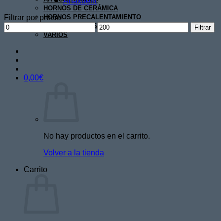
Anaxdent
HORNOS DE CERÁMICA
Filtrar por precio
HORNOS PRECALENTAMIENTO
Precio
Precio
MICROMOTORES
Filtrar
mínimo
máximo
VARIOS
0,00
€
No hay productos en el carrito.
Volver a la tienda
Carrito