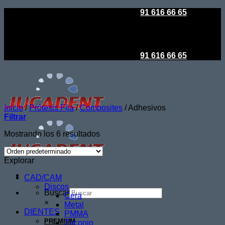
Saltar
Todo es posible en Jucadent
|
91 616 66 65
al
contenido
Todo es posible en Jucadent
|
91 616 66 65
Inicio
/
Prótesis Fija
/
Composites
/
Adhesivos
Filtrar
Mostrando los 6 resultados
Explorar
CAD/CAM
Discos
Buscar
Cera
×
Metal
DIENTES
PMMA
PREMIUM
Zirconio