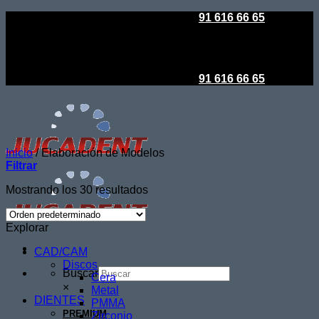
Saltar
Todo es posible en Jucadent
|
91 616 66 65
al
contenido
Todo es posible en Jucadent
|
91 616 66 65
Inicio
/
Elaboración de Modelos
Filtrar
Mostrando los 30 resultados
Explorar
CAD/CAM
Discos
Buscar
Cera
×
Metal
DIENTES
PMMA
PREMIUM
Zirconio