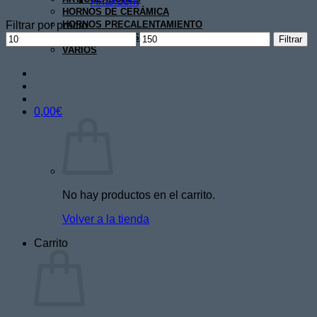
Anaxdent
HORNOS DE CERÁMICA
Filtrar por precio
HORNOS PRECALENTAMIENTO
Precio
Precio
MICROMOTORES
Filtrar
mínimo
máximo
VARIOS
0,00
€
No hay productos en el carrito.
Volver a la tienda
Carrito