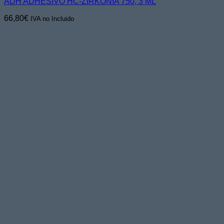
ADH ADHESIVO HC-ZIRKONIA 750, 3 ML
66,80
€
IVA no Incluido