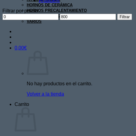
Anaxdent
HORNOS DE CERÁMICA
Filtrar por precio
HORNOS PRECALENTAMIENTO
Precio
Precio
MICROMOTORES
Filtrar
mínimo
máximo
VARIOS
0,00
€
No hay productos en el carrito.
Volver a la tienda
Carrito