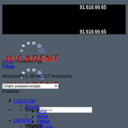
Saltar
Todo es posible en Jucadent
|
91 616 66 65
al
contenido
Todo es posible en Jucadent
|
91 616 66 65
Inicio
/
Prótesis Fija
Filtrar
Mostrando 1–30 de 117 resultados
Explorar
CAD/CAM
Discos
Buscar
Cera
×
Metal
DIENTES
PMMA
PREMIUM
Zirconio