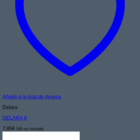
Añadir a la lista de deseos
Delara
DELARA 8
7,85
€
IVA no Incluido