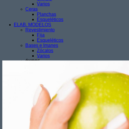
Varios
Ceras
Planchas
Esqueléticos
ELAB. MODELOS
Revestimiento
Fija
Esqueléticos
Bases e Imanes
Zócalos
Varios
ÓXIDOS
Siliconas
Frentes
Duplicar
Varios
FRESAS
DISCOS
DIAMANTE
PANTHER
TUNGSTENO
PULIDORES
VARIOS
MAQUINARIA
ARTICULADORES